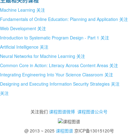
主题相关的课程
Machine Learning
关注
Fundamentals of Online Education: Planning and Application
关注
Web Development
关注
Introduction to Systematic Program Design - Part 1
关注
Artificial Intelligence
关注
Neural Networks for Machine Learning
关注
Common Core in Action: Literacy Across Content Areas
关注
Integrating Engineering Into Your Science Classroom
关注
Designing and Executing Information Security Strategies
关注
关注
关注我们
课程图谱微博
课程图谱公众号
@ 2013 ~ 2025
课程图谱
京ICP备13015120号