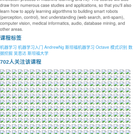
draw from numerous case studies and applications, so that you'll also
learn how to apply learning algorithms to building smart robots
(perception, control), text understanding (web search, anti-spam),
computer vision, medical informatics, audio, database mining, and
other areas.
课程标签
机器学习
机器学习入门
AndrewNg
斯坦福机器学习
Octave
模式识别
数
据挖掘
吴恩达
斯坦福大学
702人关注该课程