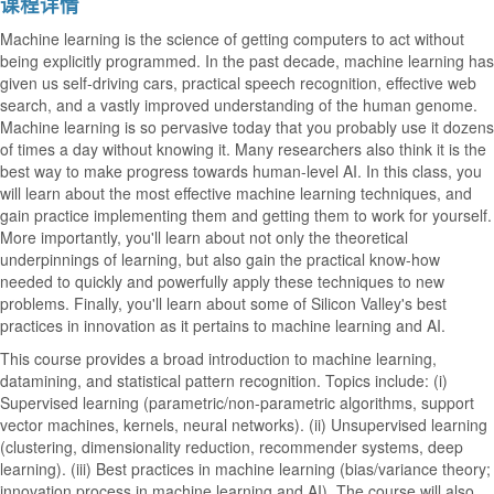
课程详情
Machine learning is the science of getting computers to act without
being explicitly programmed. In the past decade, machine learning has
given us self-driving cars, practical speech recognition, effective web
search, and a vastly improved understanding of the human genome.
Machine learning is so pervasive today that you probably use it dozens
of times a day without knowing it. Many researchers also think it is the
best way to make progress towards human-level AI. In this class, you
will learn about the most effective machine learning techniques, and
gain practice implementing them and getting them to work for yourself.
More importantly, you'll learn about not only the theoretical
underpinnings of learning, but also gain the practical know-how
needed to quickly and powerfully apply these techniques to new
problems. Finally, you'll learn about some of Silicon Valley's best
practices in innovation as it pertains to machine learning and AI.
This course provides a broad introduction to machine learning,
datamining, and statistical pattern recognition. Topics include: (i)
Supervised learning (parametric/non-parametric algorithms, support
vector machines, kernels, neural networks). (ii) Unsupervised learning
(clustering, dimensionality reduction, recommender systems, deep
learning). (iii) Best practices in machine learning (bias/variance theory;
innovation process in machine learning and AI). The course will also