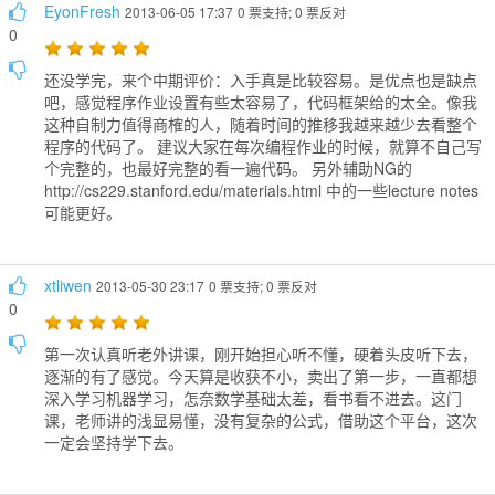
EyonFresh
2013-06-05 17:37
0 票支持; 0 票反对
0
还没学完，来个中期评价：入手真是比较容易。是优点也是缺点
吧，感觉程序作业设置有些太容易了，代码框架给的太全。像我
这种自制力值得商榷的人，随着时间的推移我越来越少去看整个
程序的代码了。 建议大家在每次编程作业的时候，就算不自己写
个完整的，也最好完整的看一遍代码。 另外辅助NG的
http://cs229.stanford.edu/materials.html 中的一些lecture notes
可能更好。
xtliwen
2013-05-30 23:17
0 票支持; 0 票反对
0
第一次认真听老外讲课，刚开始担心听不懂，硬着头皮听下去，
逐渐的有了感觉。今天算是收获不小，卖出了第一步，一直都想
深入学习机器学习，怎奈数学基础太差，看书看不进去。这门
课，老师讲的浅显易懂，没有复杂的公式，借助这个平台，这次
一定会坚持学下去。