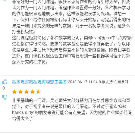
非常好的一门入门课程。很多人诟病作业的代码给得太全，但我
认为作为一门入门课程，编程作业设置得十分好，各种机器学习
的作用能很直观地展示出来，这样很能激发学习兴趣。试想一
下，假如不给你任何框架代码让你从头开始写，写完后得出的结
果是一堆用来提交的无味的数据，对于一名初学者来说，这多么
打击积极性。
这门课程极其简化了各种数学的证明，类似svm跟pca中间的求解
过程都讲得很简略。要求的数学基础是低得不能再低了，所以即
使是毕业几年后概率矩阵忘得差不多的人都能看懂。除去初学者
之外，这门课程也很适合工作中需要用到一些机器学习但不打算
深入研究的程序员。
超級現實的超現實理想主義者
2013-06-17 11:04
0 票支持; 0 票反对
0
非常基础的一门课，吴老师将大部分精力用在培养思维方式和直
觉上，对于初学者来说是最佳的入门渠道。不过对于喜欢“Get
hands dirty”的朋友来说可能会有点失望，因为他的作业框架代码
给得太全了