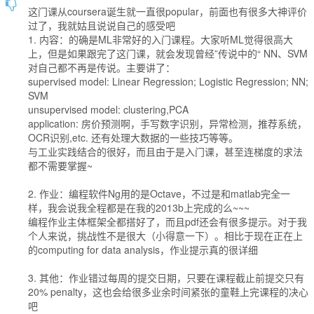
这门课从coursera诞生就一直很popular，前面也有很多大神评价
过了，我就姑且说说自己的感受吧
1. 内容：的确是ML非常好的入门课程。大家听ML觉得很高大
上，但是如果跟完了这门课，就会发现曾经”传说中的“ NN、SVM
对自己都不再是传说。主要讲了：
supervised model: Linear Regression; Logistic Regression; NN;
SVM
unsupervised model: clustering,PCA
application: 房价预测啊，手写数字识别，异常检测，推荐系统，
OCR识别,etc. 还有处理大数据的一些技巧等等。
与工业实践结合的很好，而且由于是入门课，甚至连梯度的求法
都不需要掌握~
2. 作业：编程软件Ng用的是Octave，不过是和matlab完全一
样，我会说我全程都是在我的2013b上完成的么~~~
编程作业主体框架全都搭好了，而且pdf还会有很多提示。对于我
个人来说，挑战性不是很大（小得意一下）。相比于现在正在上
的computing for data analysis，作业提示真的很详细
3. 其他：作业错过每周的提交日期，只要在课程截止前提交只有
20% penalty，这也会给很多业余时间紧张的童鞋上完课程的决心
吧