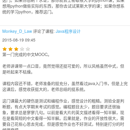
这门。如果你想刷个水证，那你就去上密歇根大学的python课；如果
想用python做些实际的东西，那你去试试莱斯大学的课；如果你想系
统的学习python，推荐这门。
Monkey_D_Law
评论了课程:
Java程序设计
2015-08-19 09:45
第一门完成的中文MOOC。
老师讲课带一点口音，竟然觉得还挺可爱的，所以风格虽然中式，但
是听起来不枯燥。
课程内容还不错，老师准备的挺充分，虽然看过java入门书，但是上完
这课后，感觉收获挺大的，老师总结的挺系统。
这门课最大的硬伤是测试和编程作业，感觉设计的粗糙。测验全是判
断题，有点大学期末考试的感觉。编程题目太少，题目要求还很抽
象，要求总是寥寥几句。以前是看大片的英文描述看得一知半解，现
在是看简短的中文看得一知半解。后果就是，作业的开放性很大，需
要自己花些心思去完成，但是感觉作业也不好测试，特别是打分的时
候很麻烦。