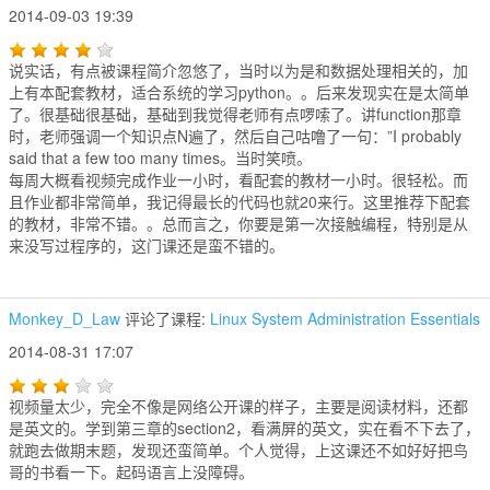
2014-09-03 19:39
说实话，有点被课程简介忽悠了，当时以为是和数据处理相关的，加
上有本配套教材，适合系统的学习python。。后来发现实在是太简单
了。很基础很基础，基础到我觉得老师有点啰嗦了。讲function那章
时，老师强调一个知识点N遍了，然后自己咕噜了一句：”I probably
said that a few too many times。当时笑喷。
每周大概看视频完成作业一小时，看配套的教材一小时。很轻松。而
且作业都非常简单，我记得最长的代码也就20来行。这里推荐下配套
的教材，非常不错。。总而言之，你要是第一次接触编程，特别是从
来没写过程序的，这门课还是蛮不错的。
Monkey_D_Law
评论了课程:
Linux System Administration Essentials
2014-08-31 17:07
视频量太少，完全不像是网络公开课的样子，主要是阅读材料，还都
是英文的。学到第三章的section2，看满屏的英文，实在看不下去了，
就跑去做期末题，发现还蛮简单。个人觉得，上这课还不如好好把鸟
哥的书看一下。起码语言上没障碍。