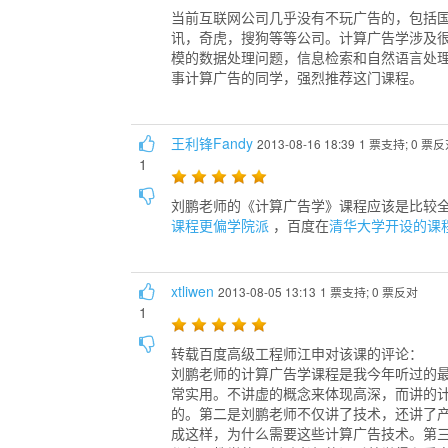
当前互联网公司几乎没有不玩广告的，包括国外的Goog
讯，奇虎，搜狗等等公司。计算广告学涉及
模的数据处理问题，信息检索和自然语言处
事计算广告的同学，强烈推荐这门课程。
王利锋Fandy
2013-08-16 18:39
1 票支持; 0 票
1
刘鹏老师的《计算广告学》课程应该是比较
课程更偏学院派
，百度在
清华大学开设的课
xtliwen
2013-08-05 13:13
1 票支持; 0 票反对
1
转载百度高级工程师江申对该课的评论：
刘鹏老师的计算广告学课程是我今年听过的最
常实用。不讲虚的概念来体现高深，而讲的
的。第二是刘鹏老师不仅讲了技术，还讲了
成这样，为什么需要这些计算广告技术。第