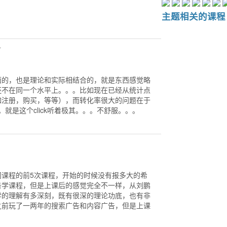
主题相关的课程
对
面的，也是理论和实际相结合的，就是东西感觉略
还不在同一个水平上。。。比如现在已经从统计点
如注册，购买，等等），而转化率很大的问题在于
介入。就是这个click听着极其。。。不舒服。。。
门课程的前5次课程，开始的时候没有报多大的希
告学课程，但是上课后的感觉完全不一样，从刘鹏
学的理解有多深刻，既有很深的理论功底，也有非
之前玩了一两年的搜索广告和内容广告，但是上课