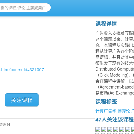
课程详情
广告收入支撑着互联网的大半
这个课题以来，计算
究。本课程从实践出
程从计算广告各个阶
品逻辑，并且对其中
都生发于现有的技术领域，比如In
Distributed Co
in.htm?courseId=321007
（Click Modeli
会在课程中讲解。以
（Agreement-base
易市场(Ad Excha
关注课程
课程标签
计算广告学
博弈论
47人关注该课程
0 票反对