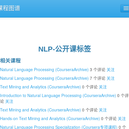
课程图谱
公开课导航
课程评论
NLP-公开课标签
相关课程
Natural Language Processing (CourseraArchive)
3 个评论
关注
Natural Language Processing (CourseraArchive)
7 个评论
关注
Text Mining and Analytics (CourseraArchive)
0 个评论
关注
Introduction to Natural Language Processing (CourseraArchive)
0 个评
论
关注
Text Mining and Analytics (CourseraArchive)
0 个评论
关注
Hands-on Text Mining and Analytics (CourseraArchive)
0 个评论
关注
Natural Language Processing Specialization (Coursera专项课程)
0 个