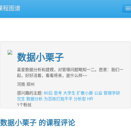
课程图谱
公开课导航
课程评论
数据小栗子
喜爱数据分析和建模，对管理问题略知一二。愿景：我们一
起，好好活着，看看将来，是什么样~~
河南 郑州
感兴趣的主题:
80后
思考
大学生
扩散小厮
公益
管理学研
究生
数据分析
为百姓打抱不平
分析型
HR
1个粉丝
数据小栗子 的课程评论