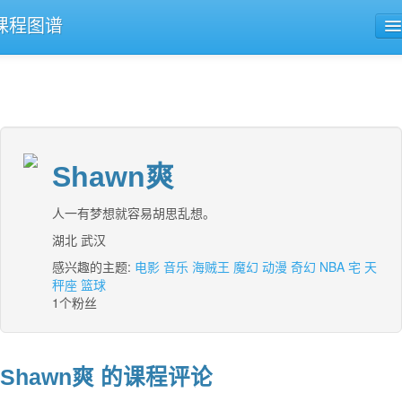
课程图谱
公开课导航
课程评论
Shawn爽
人一有梦想就容易胡思乱想。
湖北 武汉
感兴趣的主题:
电影
音乐
海贼王
魔幻
动漫
奇幻
NBA
宅
天
秤座
篮球
1个粉丝
Shawn爽 的课程评论