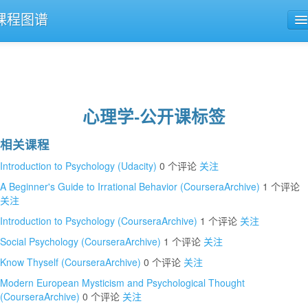
课程图谱
公开课导航
课程评论
心理学-公开课标签
相关课程
Introduction to Psychology (Udacity)
0 个评论
关注
A Beginner's Guide to Irrational Behavior (CourseraArchive)
1 个评论
关注
Introduction to Psychology (CourseraArchive)
1 个评论
关注
Social Psychology (CourseraArchive)
1 个评论
关注
Know Thyself (CourseraArchive)
0 个评论
关注
Modern European Mysticism and Psychological Thought
(CourseraArchive)
0 个评论
关注