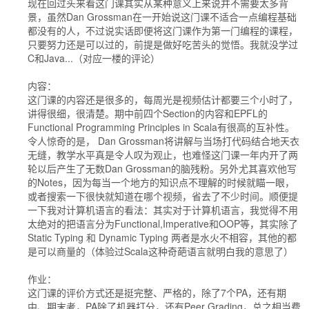
现在回过头来看这门课其实从某种意义上来说并不需要太多背
景，虽然Dan Grossman在一开始说这门课不适合一点编程基础
都没有的人，不过说实话即便将这门课作为第一门编程的课程，
只要努力还是可以过的，前提是做好吃苦头的觉悟。我就没学过
C和Java...（对应一楼的评论）
内容：
这门课的内容还是很多的，每周光是视频估计都要三个小时了，
讲得很细，很清楚。期中前四个Section的内容和EPFL的
Functional Programming Principles in Scala有很高的互补性。
令人惊奇的是， Dan Grossman将讲解与当场打代码结合地天衣
无缝，教学水平真是令人叹为观止，也难怪这门课一年内开了两
轮以后产生了无数Dan Grossman的脑残粉。另外尤其喜欢他写
的Notes，因为每当一个地方的知识点不理解的时候就瞄一眼，
或者搜索一下很快就知道在哪个视频，省去了不少时间。顺便提
一下我对计算机语言的看法：其实对于计算机语言，我觉得不用
太绝对的把语言分为Functional,Imperative和OOP等，其实除了
Static Typing 和 Dynamic Typing 两者是水火不相容，其他的都
是可以商量的（体验过Scala这种奇葩语言就明白我的意思了）
作业：
这门课的评价方式还是挺完整、严格的，除了7个PA，还有期
中、期末考，PA除了机器打分，还有Peer Grading，总之相当费