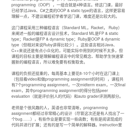
programming（OOP），一组合就是4种语言。修这门课，最好
已经学过Java、C#之类的OOP & static type的语言，这样更容易
理解一点，不建议编程初学者学这门课，难度还是比较大的。
这门课程采用三种编程语言（Standard ML，Racket， Ruby）
来阐述一般的编程语言设计技术，Standard ML是FP & static
type；Racket是FP & dynamic type；Ruby是OOP & dynamic
type（但相对来说Ruby讲得比较少）。这些语言相对Java、
C++来说还是有点小众化的，可能实际中用到的时候不太多，但
课程的目标主要是理解编程语言中的常见概念、帮助学生快速掌
握新的编程语言，所以难免要有权衡取舍。
课程的负担还挺重的，每周基本上要花8-10个小时在这门课上
（包括看video和做programming assignment的时间），课程共
有7个programming assignment，一次midterm exam，一次final
exam，其中programming assignment的得分包括peer
evaluation（就是评价别人的代码）和auto grader评测两部分。
老师是个很风趣的人，英语也非常清晰，programming
assignment都经过非常精心的设计（尽管这次还是有人找出了一
个bug……），有些作业是要实现一些函数；有些是阅读现成的
代码并进行扩展；还有的是写一个简单的解释器。instruction里