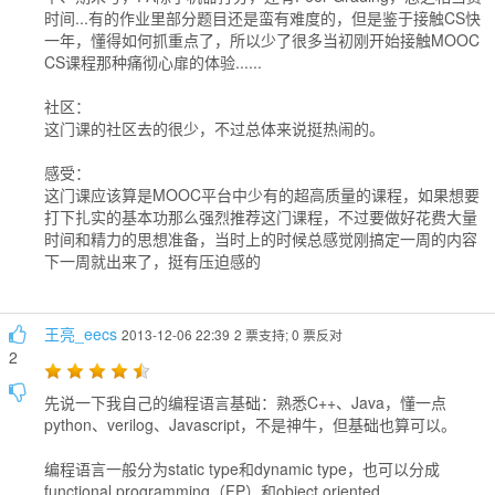
时间...有的作业里部分题目还是蛮有难度的，但是鉴于接触CS快
一年，懂得如何抓重点了，所以少了很多当初刚开始接触MOOC
CS课程那种痛彻心扉的体验......
社区：
这门课的社区去的很少，不过总体来说挺热闹的。
感受：
这门课应该算是MOOC平台中少有的超高质量的课程，如果想要
打下扎实的基本功那么强烈推荐这门课程，不过要做好花费大量
时间和精力的思想准备，当时上的时候总感觉刚搞定一周的内容
下一周就出来了，挺有压迫感的
王亮_eecs
2013-12-06 22:39
2 票支持; 0 票反对
2
先说一下我自己的编程语言基础：熟悉C++、Java，懂一点
python、verilog、Javascript，不是神牛，但基础也算可以。
编程语言一般分为static type和dynamic type，也可以分成
functional programming（FP）和object oriented