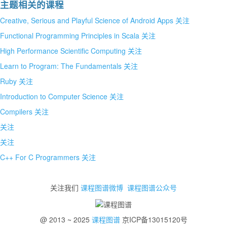
主题相关的课程
Creative, Serious and Playful Science of Android Apps
关注
Functional Programming Principles in Scala
关注
High Performance Scientific Computing
关注
Learn to Program: The Fundamentals
关注
Ruby
关注
Introduction to Computer Science
关注
Compilers
关注
关注
关注
C++ For C Programmers
关注
关注我们
课程图谱微博
课程图谱公众号
@ 2013 ~ 2025
课程图谱
京ICP备13015120号