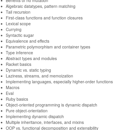
Benefits of no mutation
Algebraic datatypes, pattern matching
Tail recursion
First-class functions and function closures
Lexical scope
Currying
Syntactic sugar
Equivalence and effects
Parametric polymorphism and container types
Type inference
Abstract types and modules
Racket basics
Dynamic vs. static typing
Laziness, streams, and memoization
Implementing languages, especially higher-order functions
Macros
Eval
Ruby basics
Object-oriented programming is dynamic dispatch
Pure object-orientation
Implementing dynamic dispatch
Multiple inheritance, interfaces, and mixins
OOP vs. functional decomposition and extensibility