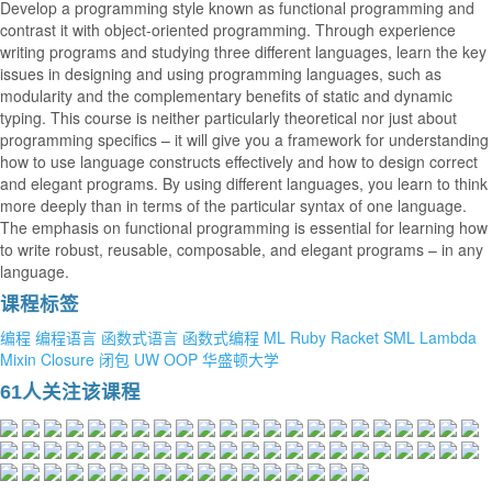
Develop a programming style known as functional programming and
contrast it with object-oriented programming. Through experience
writing programs and studying three different languages, learn the key
issues in designing and using programming languages, such as
modularity and the complementary benefits of static and dynamic
typing. This course is neither particularly theoretical nor just about
programming specifics – it will give you a framework for understanding
how to use language constructs effectively and how to design correct
and elegant programs. By using different languages, you learn to think
more deeply than in terms of the particular syntax of one language.
The emphasis on functional programming is essential for learning how
to write robust, reusable, composable, and elegant programs – in any
language.
课程标签
编程
编程语言
函数式语言
函数式编程
ML
Ruby
Racket
SML
Lambda
Mixin
Closure
闭包
UW
OOP
华盛顿大学
61人关注该课程