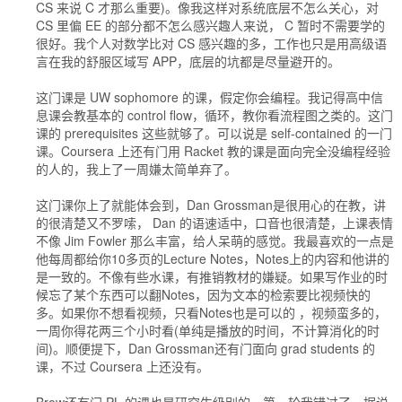
CS 来说 C 才那么重要)。像我这样对系统底层不怎么关心，对
CS 里偏 EE 的部分都不怎么感兴趣人来说， C 暂时不需要学的
很好。我个人对数学比对 CS 感兴趣的多，工作也只是用高级语
言在我的舒服区域写 APP，底层的坑都是尽量避开的。
这门课是 UW sophomore 的课，假定你会编程。我记得高中信
息课会教基本的 control flow，循环，教你看流程图之类的。这门
课的 prerequisites 这些就够了。可以说是 self-contained 的一门
课。Coursera 上还有门用 Racket 教的课是面向完全没编程经验
的人的，我上了一周嫌太简单弃了。
这门课你上了就能体会到，Dan Grossman是很用心的在教，讲
的很清楚又不罗嗦， Dan 的语速适中，口音也很清楚，上课表情
不像 Jim Fowler 那么丰富，给人呆萌的感觉。我最喜欢的一点是
他每周都给你10多页的Lecture Notes，Notes上的内容和他讲的
是一致的。不像有些水课，有推销教材的嫌疑。如果写作业的时
候忘了某个东西可以翻Notes，因为文本的检索要比视频快的
多。如果你不想看视频，只看Notes也是可以的 ，视频蛮多的，
一周你得花两三个小时看(单纯是播放的时间，不计算消化的时
间)。顺便提下，Dan Grossman还有门面向 grad students 的
课，不过 Coursera 上还没有。
Brow还有门 PL 的课也是研究生级别的，第一轮我错过了，据说