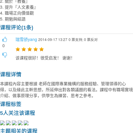
2. 關於『教養』
3. 提升『人文素養』
4. 職場正向價值觀
5. 期勉與結語
课程评论(1条)
瑞雪骄yang
2014-09-17 13:27
0 票支持; 0 票反对
0
该课程很好！很受启发！ 谢谢！
课程详情
本
課程內容主要根據 老師在國際專業機構的服務經驗、管理領導的心
得，以及緣此主幹思想，所延伸出對各類議題的看法。
課程中有職場實境
介紹、做事原理分享，供學生為練習、思考之參考。
课程标签
5人关注该课程
主题相关的课程