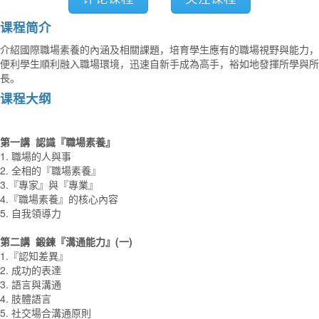
课程简介
介紹國際職場素養的內涵及相關課題，培育學生應有的職場視野與能力，
便利學生順利融入職場環境，迅速自新手成為高手，裕如地發揮所學與所
長。
课程大纲
第一講 認識『職場素養』
1. 職場的人與事
2. 全相的『職場素養』
3.『專家』與『專業』
4.『職場素養』的核心內容
5. 自我領導力
第二講 鍛鍊『溝通能力』(一)
1.『認知差異』
2. 成功的表達
3. 語言與溝通
4. 肢體語言
5. 社交場合溝通原則