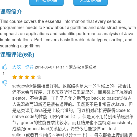
课程简介
This course covers the essential information that every serious
programmer needs to know about algorithms and data structures, with
emphasis on applications and scientific performance analysis of Java
implementations. Part I covers basic iterable data types, sorting, and
searching algorithms.
课程评论(6条)
大吃一惊异
2014-06-07 14:11
1 票支持; 0 票反对
1
sedgewick讲课相当好啊。数据结构是大一的时候上的，那会儿
还不太会写程序，好多东西听得云里雾里的，而且碰上了坑爹的
sleator，不会讲课。工作了几年之后再go back to basics觉得古
人说温故而知新还是很有道理的。虽然我不是非常喜欢Java，但
是这类课用Java还是比较合适的，可以相对轻松得获得close to
native code的性能（跟Python比），但是又不用特别纠结底层细
节。grader的性能要求比较水，而且结果也不是特别consistent，
成绩跟request load关系挺大。希望今后能提供unit test
suite（或者有时间的同学可以分享一下），每次都要上传到服务