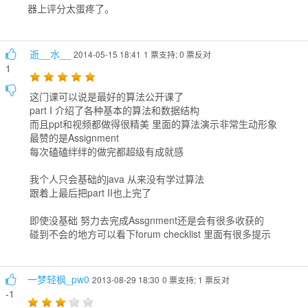
器上评分太蛋疼了。
逝__水__
2014-05-15 18:41
1 票支持; 0 票反对
1
这门课可以说是最好的算法公开课了
part I 介绍了各种基本的算法和数据结构
而且ppt和视频都做得很精美 里面的算法演示非常生动形象
最赞的是Assignment
每次磕磕绊绊的做完都超级有成就感
我个人只会基础的java 从来没有学过算法
跟着上最后把part II也上完了
即使没基础 努力去完成Assgnment还是会有很多收获的
碰到不会的地方可以看下forum checklist 里面有很多提示
一梦轻枫_pw0
2013-08-29 18:30
0 票支持; 1 票反对
-1